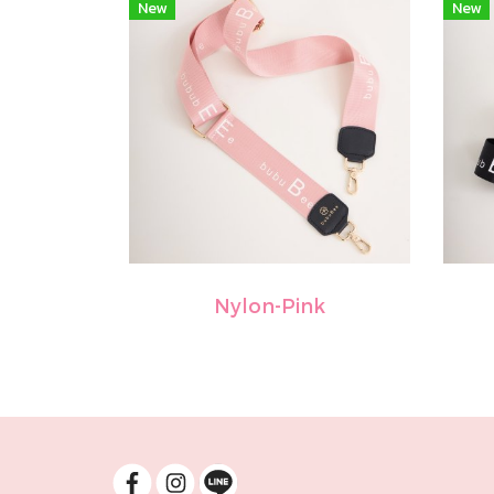
New
New
Nylon-Pink