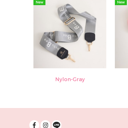
New
New
Nylon-Gray