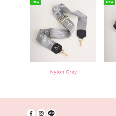
New
New
Nylon-Gray