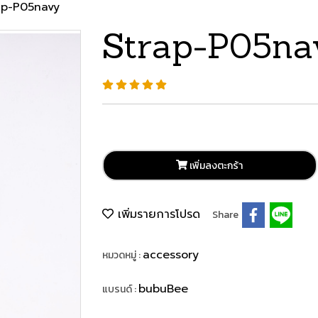
ap-P05navy
Strap-P05na
เพิ่มลงตะกร้า
เพิ่มรายการโปรด
Share
accessory
หมวดหมู่ :
bubuBee
แบรนด์ :