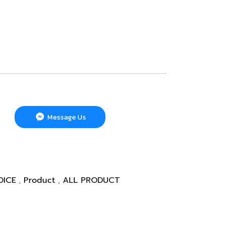
k
Message Us
OICE
Product
ALL PRODUCT
,
,